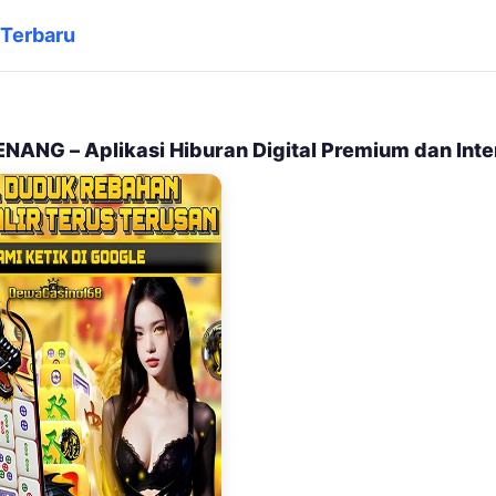
 Terbaru
ANG – Aplikasi Hiburan Digital Premium dan Inte