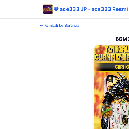
💎 ace333 JP - ace333 Resmi
← Kembali ke Beranda
66MEN