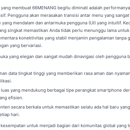
k yang membuat 66MENANG begitu diminati adalah performanya 
nsif. Pengguna akan merasakan transisi antar menu yang sangat
e yang mendalam dan antarmuka pengguna (UI) yang intuitif. Ke
ang singkat memastikan Anda tidak perlu menunggu lama untu
sementara konektivitas yang stabil menjamin pengalaman tanpa
ngan yang bervariasi.
muka yang elegan dan sangat mudah dinavigasi oleh pengguna 
an data tingkat tinggi yang memberikan rasa aman dan nyaman 
likasi.
s luas yang mendukung berbagai tipe perangkat smartphone d
ang efisien.
ten secara berkala untuk memastikan selalu ada hal baru yang
etiap hari.
 kesempatan untuk menjadi bagian dari komunitas global yang 