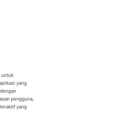
 untuk
plikasi yang
p dengan
uasan pengguna,
teraktif yang