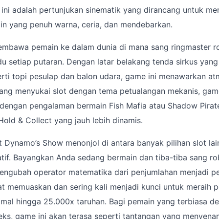
; ini adalah pertunjukan sinematik yang dirancang untuk m
n yang penuh warna, ceria, dan mendebarkan.
mbawa pemain ke dalam dunia di mana sang ringmaster r
 setiap putaran. Dengan latar belakang tenda sirkus yang
erti topi pesulap dan balon udara, game ini menawarkan a
yang menyukai slot dengan tema petualangan mekanis, gam
 dengan pengalaman bermain Fish Mafia atau Shadow Pira
old & Collect yang jauh lebih dinamis.
Dynamo’s Show menonjol di antara banyak pilihan slot lai
tif. Bayangkan Anda sedang bermain dan tiba-tiba sang ro
gubah operator matematika dari penjumlahan menjadi perk
 memuaskan dan sering kali menjadi kunci untuk meraih p
al hingga 25.000x taruhan. Bagi pemain yang terbiasa 
ks, game ini akan terasa seperti tantangan yang menyena