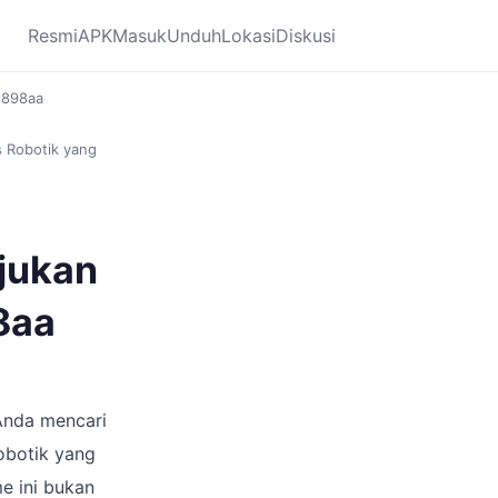
Resmi
APK
Masuk
Unduh
Lokasi
Diskusi
 898aa
s Robotik yang
jukan
8aa
Anda mencari
obotik yang
e ini bukan