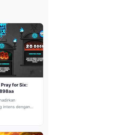
Pray for Six:
 898aa
hadirkan
g intens dengan
 memadukan estetika