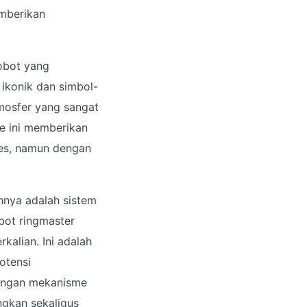
emberikan
obot yang
 ikonik dan simbol-
tmosfer yang sangat
e ini memberikan
tes, namun dengan
nnya adalah sistem
bot ringmaster
alian. Ini adalah
otensi
dengan mekanisme
ngkan sekaligus