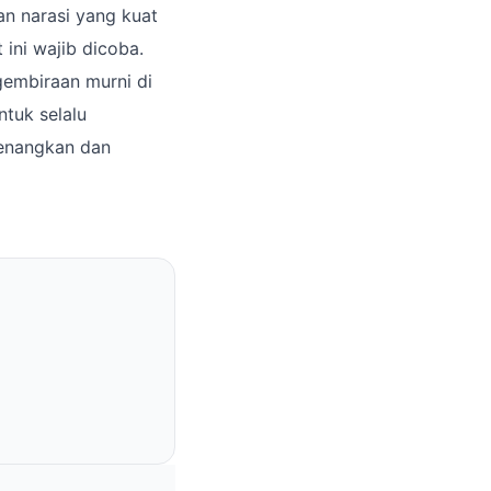
n narasi yang kuat
 ini wajib dicoba.
gembiraan murni di
tuk selalu
enangkan dan