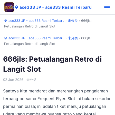
💎 ace333 JP - ace333 Resmi Terbaru
💎 ace333 JP - ace333 Resmi Terbaru
›
未分类
›
666jls:
Petualangan Retro di Langit Slot
💎 ace333 JP - ace333 Resmi Terbaru
›
未分类
›
666jls:
Petualangan Retro di Langit Slot
666jls: Petualangan Retro di
Langit Slot
02 Jun 2026
· 未分类
Saatnya kita mendarat dan merenungkan pengalaman
terbang bersama Frequent Flyer. Slot ini bukan sekadar
permainan biasa; ini adalah tiket menuju petualangan
udara yang membawa nuansa retro yang kental.