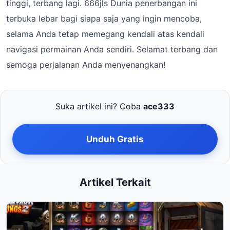
tinggi, terbang lagi. 666jls Dunia penerbangan ini
terbuka lebar bagi siapa saja yang ingin mencoba,
selama Anda tetap memegang kendali atas kendali
navigasi permainan Anda sendiri. Selamat terbang dan
semoga perjalanan Anda menyenangkan!
Suka artikel ini? Coba
ace333
Unduh Gratis
Artikel Terkait