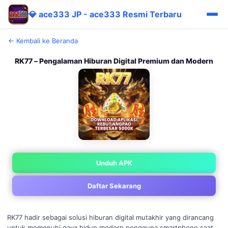
💎 ace333 JP - ace333 Resmi Terbaru
← Kembali ke Beranda
RK77 – Pengalaman Hiburan Digital Premium dan Modern
Unduh APK
Daftar Sekarang
RK77 hadir sebagai solusi hiburan digital mutakhir yang dirancang
untuk memenuhi gaya hidup modern pengguna smartphone saat