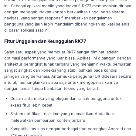
ini. Sebagai aplikasi mobile yang inovatif, RK77 membedakan dirinya
dengan menggabungkan konten berkualitas tinggi serta sistem
navigasi yang sangat responsif, memberikan pengalaman
pengguna yang jauh lebih mendalam dibandingkan aplikasi sejenis
di pasar aplikasi saat ini.
Fitur Unggulan dan Keunggulan RK77
Salah satu aspek yang membuat RK77 sangat diminati adalah
optimasi performanya yang luar biasa. Aplikasi ini dibangun dengan
arsitektur perangkat lunak terbaru yang menjamin waktu pemuatan
sangat singkat dan koneksi yang stabil bahkan pada kondisi
jaringan yang bervariasi. Antarmuka pengguna (UI) didesain secara
intuitif, memungkinkan siapa saja untuk mengoperasikannya
dengan lancar tanpa hambatan teknis yang berarti.
Desain antarmuka yang elegan dan ramah pengguna untuk
akses fitur lebih cepat.
Sistem notifikasi real-time yang memastikan Anda tidak
melewatkan pembaruan konten terbaru.
Kompatibilitas luas dengan berbagai tipe perangkat Android dan
iOS versi terbaru.